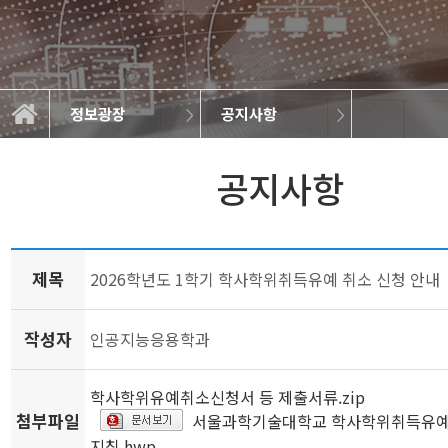
정보광장
공지사항
학과소개
교과과정
학사정보
정보광장
공지사항
학과규정
취업정보
학과뉴스
대학원
갤러리
공지사항
제목
2026학년도 1학기 학사학위취득유예 취소 신청 안내
작성자
인공지능응용학과
학사학위유예취소신청서 등 제출서류.zip
첨부파일
서울과학기술대학교 학사학위취득유예
지침.hwp