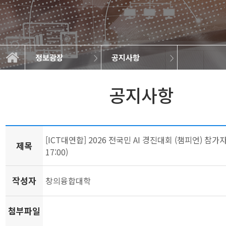
정보광장
공지사항
학과소개
교과과정
학사정보
정보광장
공지사항
학과규정
취업정보
학과뉴스
대학원
갤러리
공지사항
[ICT대연합] 2026 전국민 AI 경진대회 (챔피언) 참가자 
제목
17:00)
작성자
창의융합대학
첨부파일