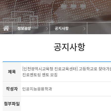
정보광장
공지사항
학과소개
교과과정
학사정보
정보광장
공지사항
학과규정
취업정보
학과뉴스
대학원
갤러리
공지사항
[인천광역시교육청 진로교육센터] 고등학교로 찾아가
제목
진로멘토링 멘토 모집
작성자
인공지능응용학과
첨부파일