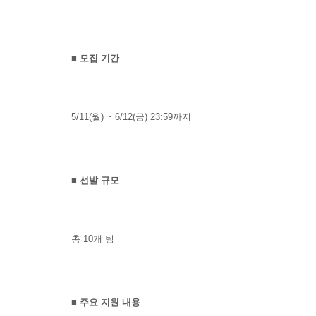
■
모집 기간
5/11(월) ~ 6/12(금) 23:59까지
■
선발 규모
총
10
개 팀
■
주요 지원 내용