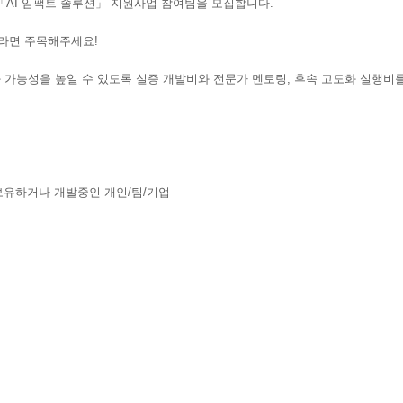
「
AI
임팩트
솔루션」
지원사업
참여팀을
모집합니다
.
라면 주목해주세요!
화 가능성을 높일 수 있도록 실증 개발비와 전문가 멘토링, 후속 고도화 실행
 보유하거나 개발중인 개인/팀/기업