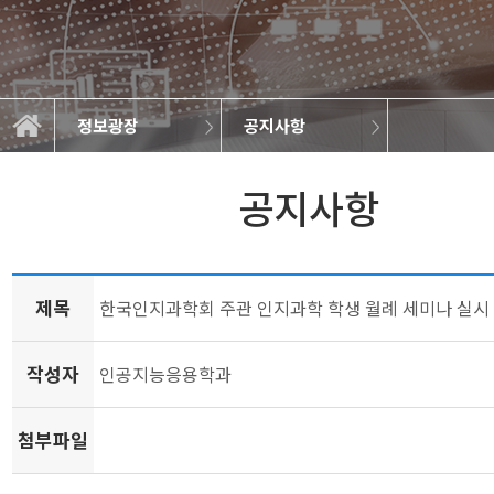
정보광장
공지사항
학과소개
교과과정
학사정보
정보광장
공지사항
학과규정
취업정보
학과뉴스
대학원
갤러리
공지사항
제목
한국인지과학회 주관 인지과학 학생 월례 세미나 실시
작성자
인공지능응용학과
첨부파일