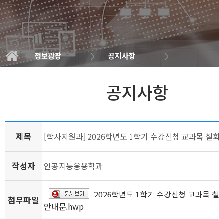
정보광장
공지사항
학과소개
교과과정
학사정보
정보광장
공지사항
학과규정
취업정보
학과뉴스
대학원
갤러리
공지사항
제목
[학사지원과] 2026학년도 1학기 수강신청 교과목 철
작성자
인공지능응용학과
2026학년도 1학기 수강신청 교과목 
첨부파일
안내문.hwp