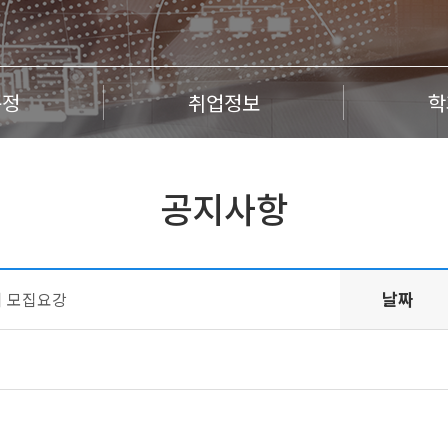
규정
취업정보
학
공지사항
날짜
 9기 모집요강