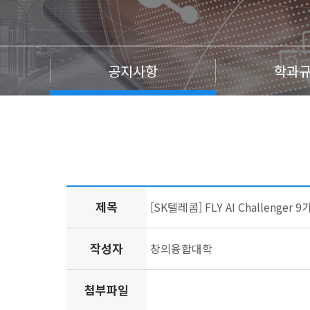
공지사항
학과
제목
[SK텔레콤] FLY AI Challenger
작성자
창의융합대학
첨부파일