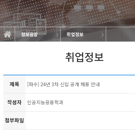
정보광장
취업정보
학과소개
교과과정
학사정보
정보광장
공지사항
학과규정
취업정보
학과뉴스
대학원
갤러리
취업정보
제목
[파수] 24년 3차 신입 공개 채용 안내
작성자
인공지능응용학과
첨부파일