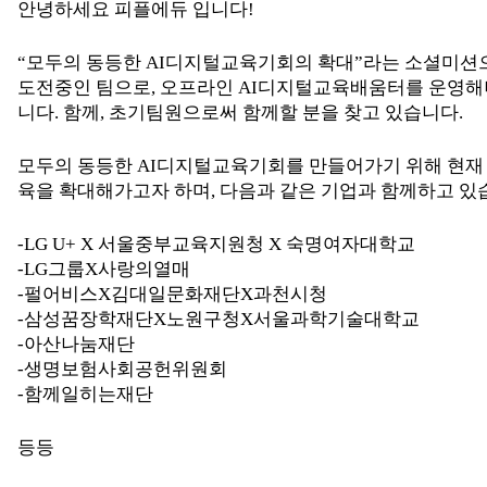
안녕하세요 피플에듀 입니다!
“모두의 동등한 AI디지털교육기회의 확대”라는 소셜미션
도전중인 팀으로, 오프라인 AI디지털교육배움터를 운영해
니다. 함께, 초기팀원으로써 함께할 분을 찾고 있습니다.
모두의 동등한 AI디지털교육기회를 만들어가기 위해 현재
육을 확대해가고자 하며, 다음과 같은 기업과 함께하고 있
-LG U+ X 서울중부교육지원청 X 숙명여자대학교
-LG그룹X사랑의열매
-펄어비스X김대일문화재단X과천시청
-삼성꿈장학재단X노원구청X서울과학기술대학교
-아산나눔재단
-생명보험사회공헌위원회
-함께일히는재단
등등