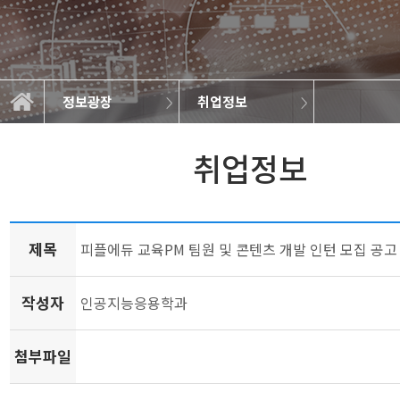
정보광장
취업정보
학과소개
교과과정
학사정보
정보광장
공지사항
학과규정
취업정보
학과뉴스
대학원
갤러리
취업정보
제목
피플에듀 교육PM 팀원 및 콘텐츠 개발 인턴 모집 공고
작성자
인공지능응용학과
첨부파일