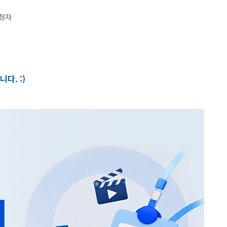
예정자
다. :)