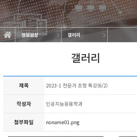
정보광장
갤러리
학과소개
교과과정
학사정보
정보광장
공지사항
학과규정
취업정보
학과뉴스
대학원
갤러리
갤러리
제목
2023-1 전문가 초청 특강(6/2)
작성자
인공지능응용학과
첨부파일
noname01.png