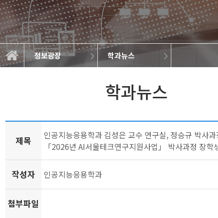
정보광장
학과뉴스
학과소개
교과과정
학사정보
정보광장
공지사항
학과규정
취업정보
학과뉴스
대학원
갤러리
학과뉴스
인공지능응용학과 김성은 교수 연구실, 정승규 박사
제목
「2026년 AI서울테크연구지원사업」 박사과정 장학
작성자
인공지능응용학과
첨부파일