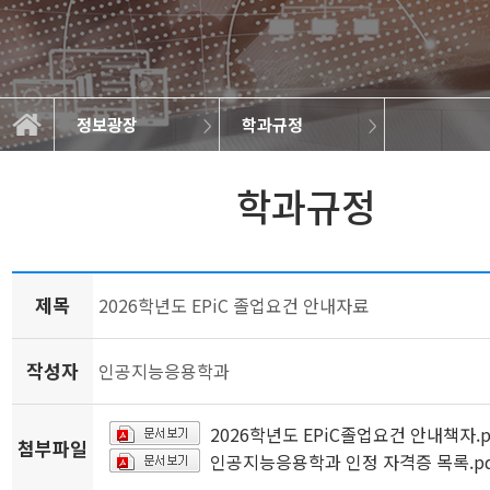
정보광장
학과규정
학과소개
교과과정
학사정보
정보광장
공지사항
학과규정
취업정보
학과뉴스
대학원
갤러리
학과규정
제목
2026학년도 EPiC 졸업요건 안내자료
작성자
인공지능응용학과
2026학년도 EPiC졸업요건 안내책자.p
첨부파일
인공지능응용학과 인정 자격증 목록.pd