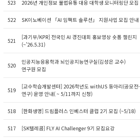
523
2026년 개인정보 불법유통 대응 대학생 모니터링단 모집
522
SK이노베이션 「AI 임팩트 솔루션」 지원사업 모집 안내
[과기부/KPR] 전국민 AI 경진대회 홍보영상 숏폼 챌린지
521
(~'26.5.31)
인공지능응용학과 뇌인공지능연구실(김성은 교수)
520
연구원 모집
[교수학습개발센터] 2026학년도 withUS 동아리(공모전·
519
연구) 운영 안내( ~ 5/11까지 신청)
518
[한화생명] 드림플러스 인베스터 클럽 2기 모집 (~5/18)
517
[SK텔레콤] FLY AI Challenger 9기 모집요강