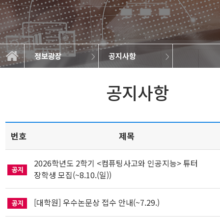
정보광장
공지사항
학과소개
교과과정
학사정보
정보광장
공지사항
학과규정
취업정보
학과뉴스
대학원
갤러리
공지사항
번호
제목
2026학년도 2학기 <컴퓨팅사고와 인공지능> 튜터
장학생 모집(~8.10.(일))
[대학원] 우수논문상 접수 안내(~7.29.)