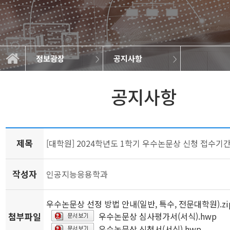
정보광장
공지사항
학과소개
교과과정
학사정보
정보광장
공지사항
학과규정
취업정보
학과뉴스
대학원
갤러리
공지사항
제목
[대학원] 2024학년도 1학기 우수논문상 신청 접수기
작성자
인공지능응용학과
우수논문상 선정 방법 안내(일반, 특수, 전문대학원).zi
첨부파일
우수논문상 심사평가서(서식).hwp
우수논문상 신청서(서식).hwp