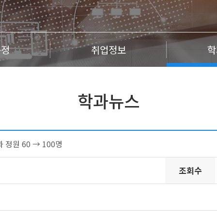
규정
취업정보
학
학과뉴스
원 60 → 100명
조회수