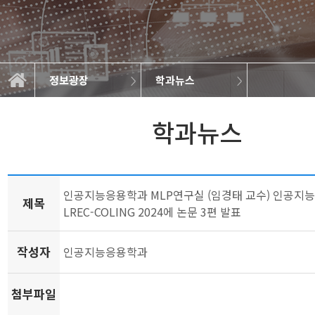
정보광장
학과뉴스
학과소개
교과과정
학사정보
정보광장
공지사항
학과규정
취업정보
학과뉴스
대학원
갤러리
학과뉴스
인공지능응용학과 MLP연구실 (임경태 교수) 인공지
제목
LREC-COLING 2024에 논문 3편 발표
작성자
인공지능응용학과
첨부파일