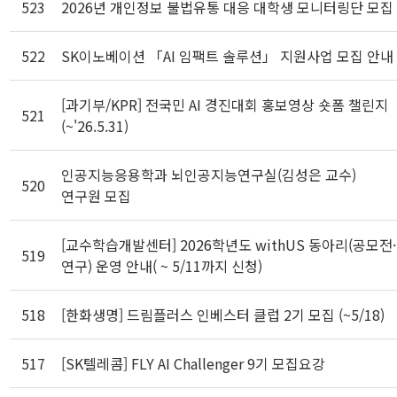
523
2026년 개인정보 불법유통 대응 대학생 모니터링단 모집
522
SK이노베이션 「AI 임팩트 솔루션」 지원사업 모집 안내
[과기부/KPR] 전국민 AI 경진대회 홍보영상 숏폼 챌린지
521
(~'26.5.31)
인공지능응용학과 뇌인공지능연구실(김성은 교수)
520
연구원 모집
[교수학습개발센터] 2026학년도 withUS 동아리(공모전·
519
연구) 운영 안내( ~ 5/11까지 신청)
518
[한화생명] 드림플러스 인베스터 클럽 2기 모집 (~5/18)
517
[SK텔레콤] FLY AI Challenger 9기 모집요강