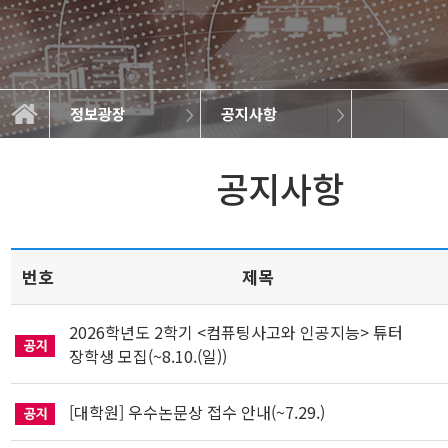
정보광장
공지사항
학과소개
교과과정
학사정보
정보광장
공지사항
학과규정
취업정보
학과뉴스
대학원
갤러리
공지사항
번호
제목
2026학년도 2학기 <컴퓨팅사고와 인공지능> 튜터
장학생 모집(~8.10.(일))
[대학원] 우수논문상 접수 안내(~7.29.)